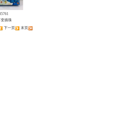
5761
百变插珠
下一页
末页