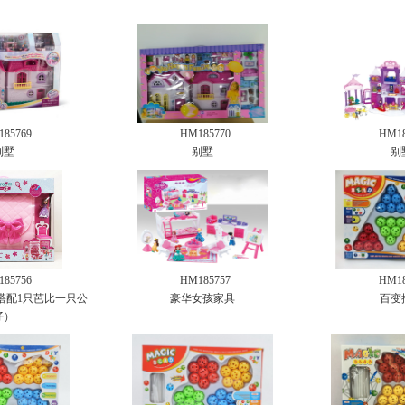
85769
HM185770
HM18
别墅
别墅
别
85756
HM185757
HM18
搭配1只芭比一只公
豪华女孩家具
百变
仔）