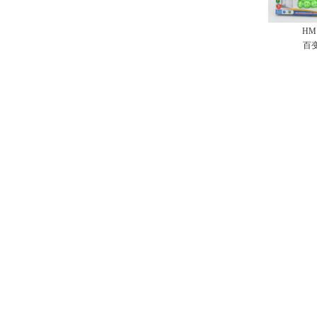
HM1
百