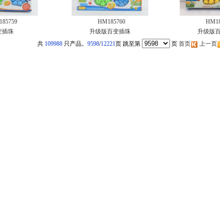
85759
HM185760
HM18
变插珠
升级版百变插珠
升级版
共
109988
只产品。
9598
/
12221
页 跳至第
页
首页
上一页